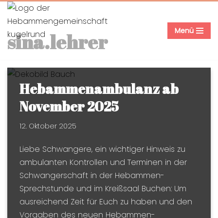
Zum
Menü
sina.lehrer
Inhalt
springen
Hebammenambulanz ab
November 2025
12. Oktober 2025
Liebe Schwangere, ein wichtiger Hinweis zu
ambulanten Kontrollen und Terminen in der
Schwangerschaft in der Hebammen-
Sprechstunde und im Kreißsaal Buchen: Um
ausreichend Zeit für Euch zu haben und den
Vorgaben des neuen Hebammen-