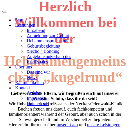
Herzlich
Navigations-
Willkommen bei
Menü
Start
Leistungen
Infoabend
der
Anmeldung zur Geburt
Hebammensprechstunde
Geburtsbegleitung
(Sectio-) Bonding
Hebammengemeins
Angebote außerhalb des
Kreißsaales
Über uns
chaft „kugelrund“
Das sind wir
News
Räumlichkeiten
Kontakt
Anfahrt
Liebe werdende Eltern, wir begrüßen euch auf unserer
Impressum
Website. Schön, dass ihr da seid!
Datenschutz
Wir Hebammen des Kreißsaales der Neckar-Odenwald-Klinik
Buchen freuen uns darauf, euch fachkompetent und
familienorientiert während der Geburt, aber auch schon in der
Schwangerschaft und im Wochenbett zu begleiten.
Hier erfahrt ihr mehr über
unser Team
und
unsere Leistungen
.